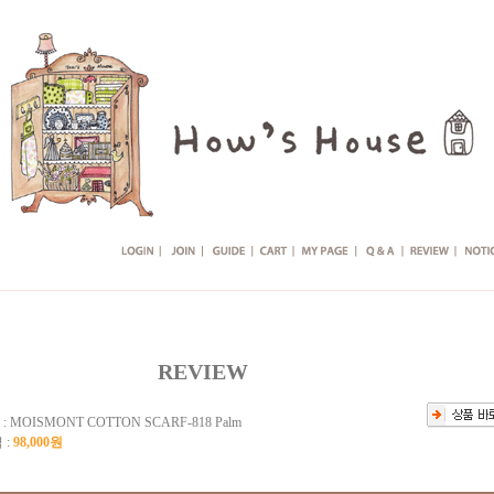
REVIEW
 :
MOISMONT COTTON SCARF-818 Palm
 :
98,000원