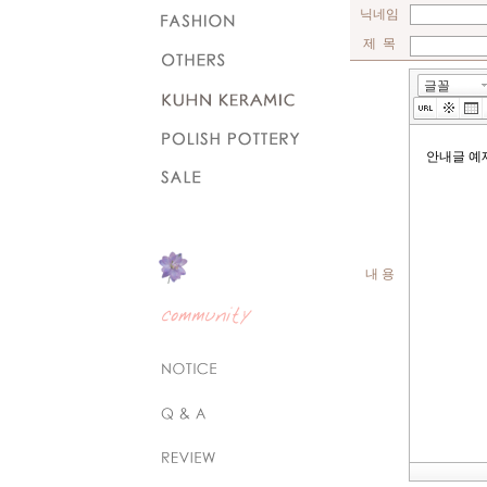
닉네임
제 목
내 용