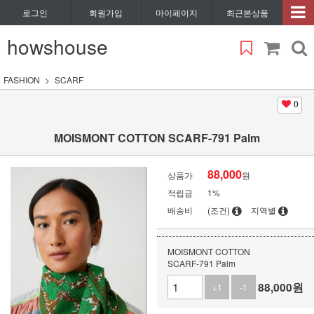
로그인
회원가입
마이페이지
최근본상품
howshouse
FASHION
SCARF
0
MOISMONT COTTON SCARF-791 Palm
88,000
상품가
원
적립금
1%
배송비
(조건)
지역별
MOISMONT COTTON
SCARF-791 Palm
88,000
원
+1
-1