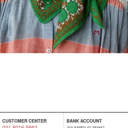
CUSTOMER CENTER
BANK ACCOUNT
031-8016-5662
국민 646801-01-264947