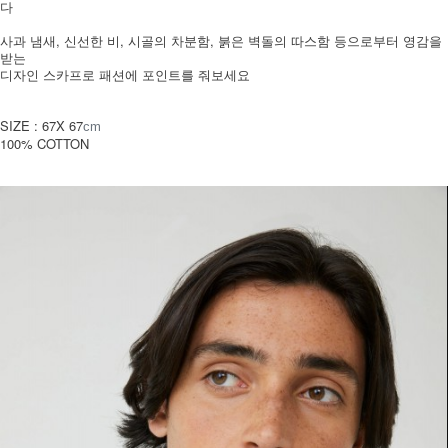
다
사과 냄새, 신선한 비, 시골의 차분함, 붉은 벽돌의 따스함 등으로부터 영감을
받는
디자인 스카프로 패션에 포인트를 줘보세요
SIZE : 67X 67
cm
100% COTTON
페이코 ID로 페
PAYCO 바로