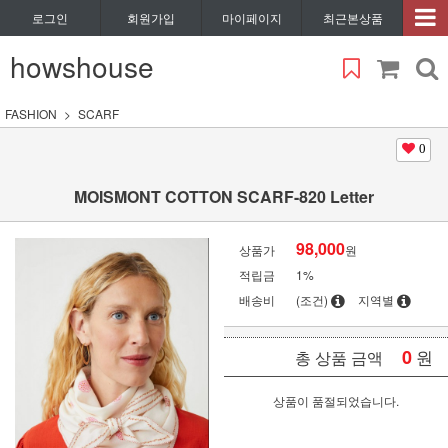
로그인
회원가입
마이페이지
최근본상품
howshouse
FASHION
SCARF
0
MOISMONT COTTON SCARF-820 Letter
98,000
상품가
원
적립금
1%
배송비
(조건)
지역별
0
원
총 상품 금액
상품이 품절되었습니다.