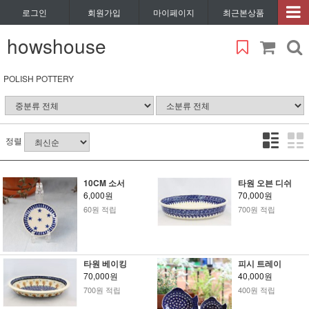
로그인
회원가입
마이페이지
최근본상품
howshouse
POLISH POTTERY
정렬
10CM 소서
타원 오븐 디쉬
6,000원
70,000원
60원 적립
700원 적립
타원 베이킹
피시 트레이
70,000원
40,000원
700원 적립
400원 적립