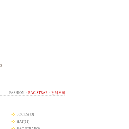
FASHION
>
BAG STRAP
>
전체조회
SOCKS(13)
HAT(11)
BAG STRAP(2)