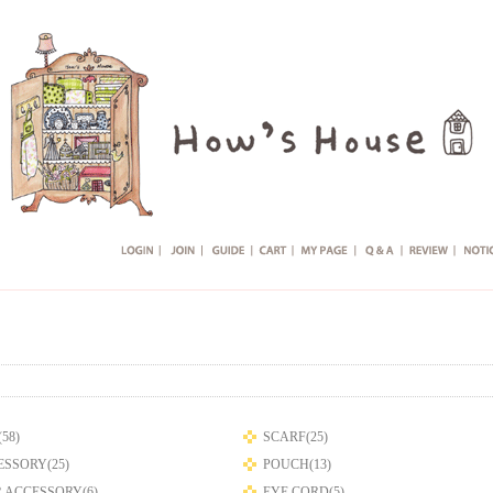
58)
SCARF(25)
SSORY(25)
POUCH(13)
 ACCESSORY(6)
EYE CORD(5)