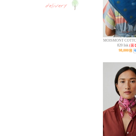
MOISMONT COTTO
820 Ink
(품
98,000원