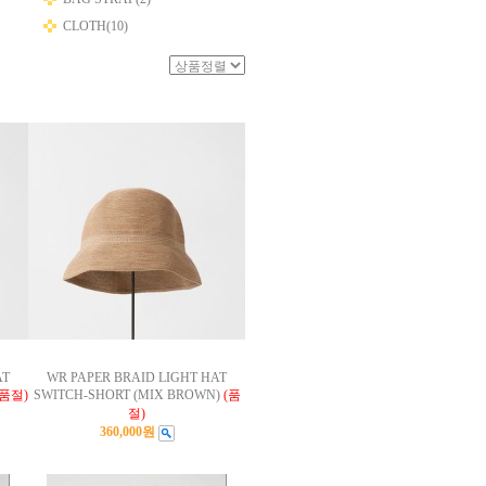
CLOTH(10)
AT
WR PAPER BRAID LIGHT HAT
(품절)
SWITCH-SHORT (MIX BROWN)
(품
절)
360,000원