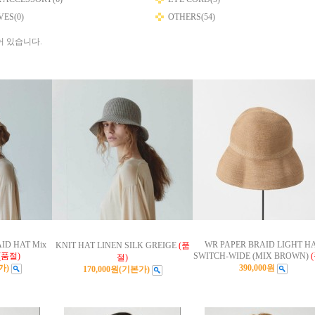
ES(0)
OTHERS(54)
어 있습니다.
ID HAT Mix
WR PAPER BRAID LIGHT H
KNIT HAT LINEN SILK GREIGE
(품
(품절)
SWITCH-WIDE (MIX BROWN)
절)
가)
390,000원
170,000원
(기본가)