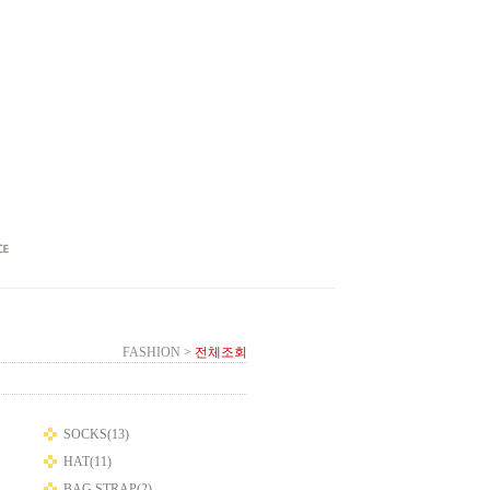
FASHION
>
전체조회
SOCKS(13)
HAT(11)
BAG STRAP(2)