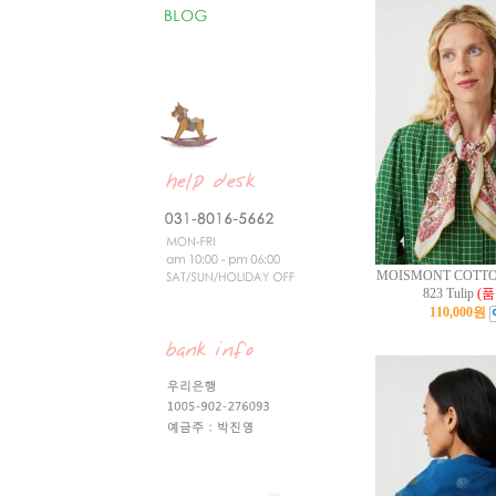
MOISMONT COTTO
823 Tulip
(품
110,000원