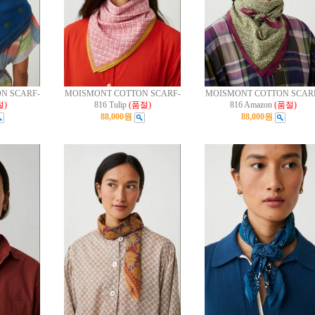
N SCARF-
MOISMONT COTTON SCARF-
MOISMONT COTTON SCAR
절)
816 Tulip
(품절)
816 Amazon
(품절)
88,000원
88,000원