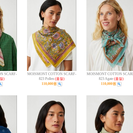
N SCARF-
MOISMONT COTTON SCARF-
MOISMONT COTTON SCAR
절)
823 Pollen
(품절)
823 Agate
(품절)
110,000원
110,000원