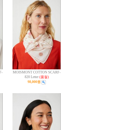
F-
MOISMONT COTTON SCARF-
820 Letter
(품절)
98,000원