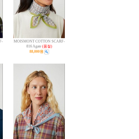
F-
MOISMONT COTTON SCARF-
816 Agate
(품절)
88,000원