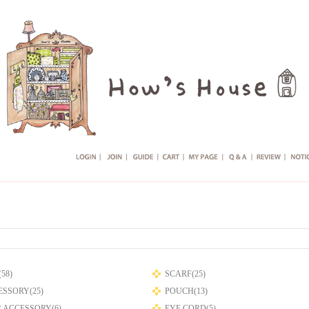
58)
SCARF(25)
SSORY(25)
POUCH(13)
 ACCESSORY(6)
EYE CORD(5)